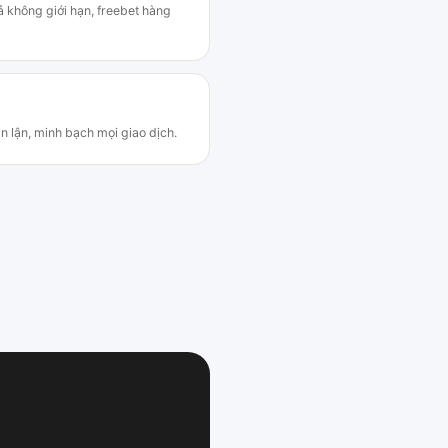
 không giới hạn, freebet hàng
 lận, minh bạch mọi giao dịch.