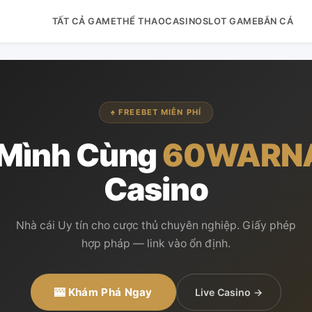
TẤT CẢ GAME
THỂ THAO
CASINO
SLOT GAME
BẮN CÁ
♠ FREEBET MIỄN PHÍ
 Mình Cùng
60WARN
Casino
Nhà cái Uy tín cho cược thủ chuyên nghiệp. Giấy phép
hợp pháp — link vào ổn định.
🎰 Khám Phá Ngay
Live Casino →