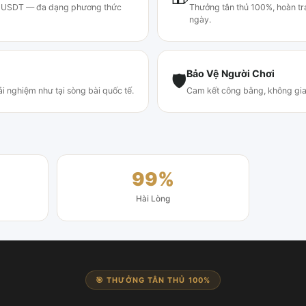
, USDT — đa dạng phương thức
Thưởng tân thủ 100%, hoàn trả
ngày.
Bảo Vệ Người Chơi
🛡
trải nghiệm như tại sòng bài quốc tế.
Cam kết công bằng, không gian
99%
Hài Lòng
🎯 THƯỞNG TÂN THỦ 100%