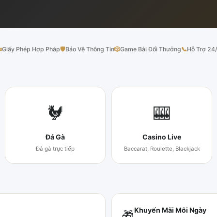

Giấy Phép Hợp Pháp
🛡
Bảo Vệ Thông Tin
🎲
Game Bài Đổi Thưởng
📞
Hỗ Trợ 24
🐓
🎰
Đá Gà
Casino Live
Đá gà trực tiếp
Baccarat, Roulette, Blackjack
Khuyến Mãi Mỗi Ngày
🎁