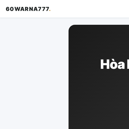
60WARNA777
.
Hòa