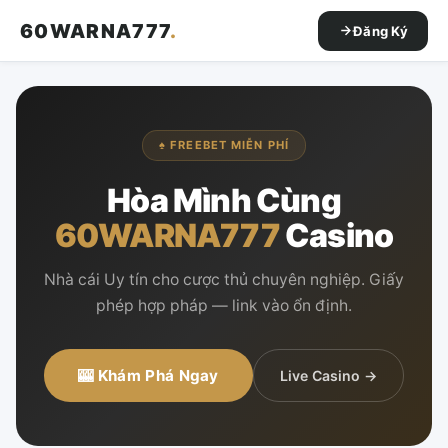
60WARNA777
.
Đăng Ký
♠ FREEBET MIỄN PHÍ
Hòa Mình Cùng
60WARNA777
Casino
Nhà cái Uy tín cho cược thủ chuyên nghiệp. Giấy
phép hợp pháp — link vào ổn định.
🎰 Khám Phá Ngay
Live Casino →