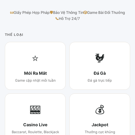
📜
Giấy Phép Hợp Pháp
🛡
Bảo Vệ Thông Tin
🎲
Game Bài Đổi Thưởng
📞
Hỗ Trợ 24/7
THỂ LOẠI
⭐
🐓
Mới Ra Mắt
Đá Gà
Game cập nhật mỗi tuần
Đá gà trực tiếp
🎰
💰
Casino Live
Jackpot
Baccarat, Roulette, Blackjack
Thưởng cực khủng