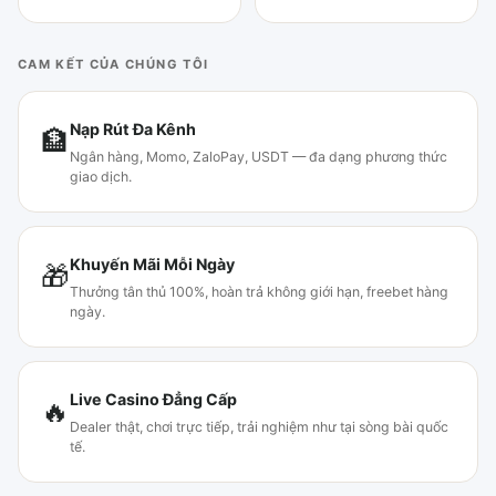
CAM KẾT CỦA CHÚNG TÔI
Nạp Rút Đa Kênh
🏦
Ngân hàng, Momo, ZaloPay, USDT — đa dạng phương thức
giao dịch.
Khuyến Mãi Mỗi Ngày
🎁
Thưởng tân thủ 100%, hoàn trả không giới hạn, freebet hàng
ngày.
Live Casino Đẳng Cấp
🔥
Dealer thật, chơi trực tiếp, trải nghiệm như tại sòng bài quốc
tế.