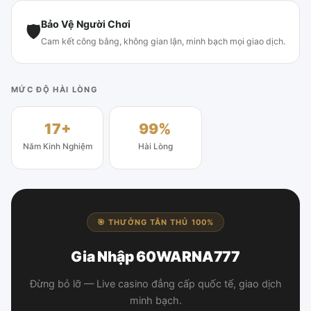
Bảo Vệ Người Chơi
🛡
Cam kết công bằng, không gian lận, minh bạch mọi giao dịch.
MỨC ĐỘ HÀI LÒNG
17+
99%
Năm Kinh Nghiệm
Hài Lòng
🎯 THƯỞNG TÂN THỦ 100%
Gia Nhập 60WARNA777
Đừng bỏ lỡ — Live casino đẳng cấp quốc tế, giao dịch
minh bạch.