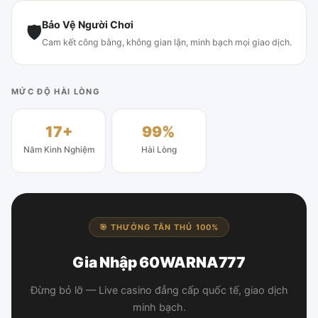
Bảo Vệ Người Chơi
🛡
Cam kết công bằng, không gian lận, minh bạch mọi giao dịch.
MỨC ĐỘ HÀI LÒNG
17+
99%
Năm Kinh Nghiệm
Hài Lòng
🎯 THƯỞNG TÂN THỦ 100%
Gia Nhập 60WARNA777
Đừng bỏ lỡ — Live casino đẳng cấp quốc tế, giao dịch
minh bạch.