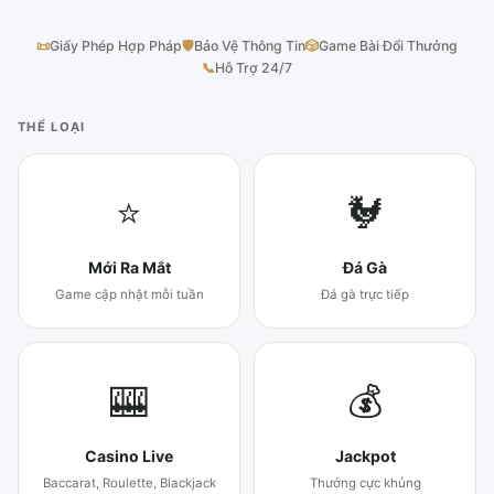
📜
Giấy Phép Hợp Pháp
🛡
Bảo Vệ Thông Tin
🎲
Game Bài Đổi Thưởng
📞
Hỗ Trợ 24/7
THỂ LOẠI
⭐
🐓
Mới Ra Mắt
Đá Gà
Game cập nhật mỗi tuần
Đá gà trực tiếp
🎰
💰
Casino Live
Jackpot
Baccarat, Roulette, Blackjack
Thưởng cực khủng