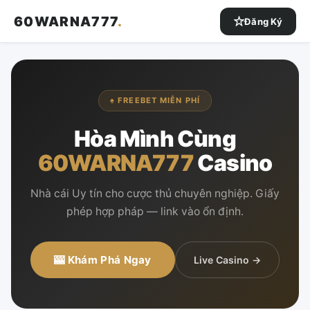
60WARNA777
.
Đăng Ký
♠ FREEBET MIỄN PHÍ
Hòa Mình Cùng
60WARNA777
Casino
Nhà cái Uy tín cho cược thủ chuyên nghiệp. Giấy
phép hợp pháp — link vào ổn định.
🎰 Khám Phá Ngay
Live Casino →