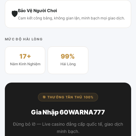
Bảo Vệ Người Chơi
🛡
Cam kết công bằng, không gian lận, minh bạch mọi giao dịch.
MỨC ĐỘ HÀI LÒNG
17+
99%
Năm Kinh Nghiệm
Hài Lòng
🎯 THƯỞNG TÂN THỦ 100%
Gia Nhập 60WARNA777
Đừng bỏ lỡ — Live casino đẳng cấp quốc tế, giao dịch
minh bạch.