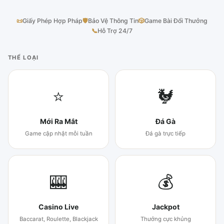
📜
Giấy Phép Hợp Pháp
🛡
Bảo Vệ Thông Tin
🎲
Game Bài Đổi Thưởng
📞
Hỗ Trợ 24/7
THỂ LOẠI
⭐
🐓
Mới Ra Mắt
Đá Gà
Game cập nhật mỗi tuần
Đá gà trực tiếp
🎰
💰
Casino Live
Jackpot
Baccarat, Roulette, Blackjack
Thưởng cực khủng