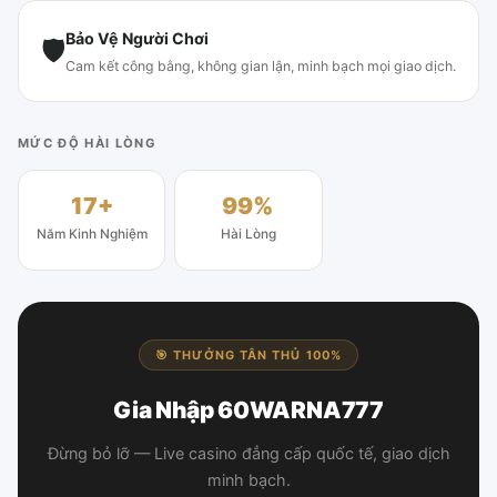
Bảo Vệ Người Chơi
🛡
Cam kết công bằng, không gian lận, minh bạch mọi giao dịch.
MỨC ĐỘ HÀI LÒNG
17+
99%
Năm Kinh Nghiệm
Hài Lòng
🎯 THƯỞNG TÂN THỦ 100%
Gia Nhập 60WARNA777
Đừng bỏ lỡ — Live casino đẳng cấp quốc tế, giao dịch
minh bạch.