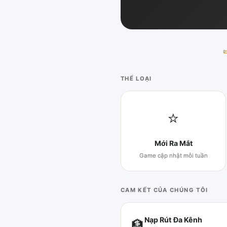

THỂ LOẠI
⭐
Mới Ra Mắt
Game cập nhật mỗi tuần
CAM KẾT CỦA CHÚNG TÔI
Nạp Rút Đa Kênh
🏦