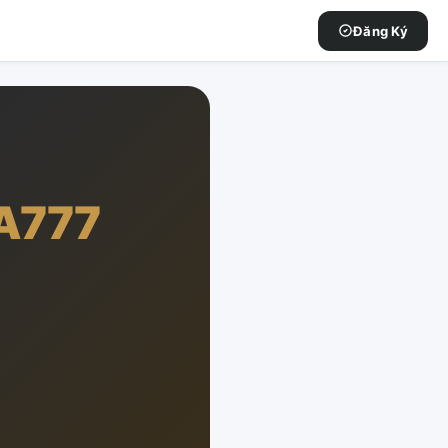
Đăng Ký
A777