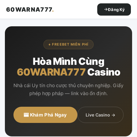
60WARNA777
.
Đăng Ký
♠ FREEBET MIỄN PHÍ
Hòa Mình Cùng
60WARNA777
Casino
Nhà cái Uy tín cho cược thủ chuyên nghiệp. Giấy
phép hợp pháp — link vào ổn định.
🎰 Khám Phá Ngay
Live Casino →