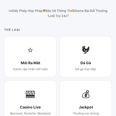
📜
Giấy Phép Hợp Pháp
🛡
Bảo Vệ Thông Tin
🎲
Game Bài Đổi Thưởng
📞
Hỗ Trợ 24/7
THỂ LOẠI
⭐
🐓
Mới Ra Mắt
Đá Gà
Game cập nhật mỗi tuần
Đá gà trực tiếp
🎰
💰
Casino Live
Jackpot
Baccarat, Roulette, Blackjack
Thưởng cực khủng