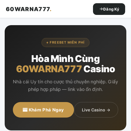
60WARNA777
.
Đăng Ký
♠ FREEBET MIỄN PHÍ
Hòa Mình Cùng
60WARNA777
Casino
Nhà cái Uy tín cho cược thủ chuyên nghiệp. Giấy
phép hợp pháp — link vào ổn định.
🎰 Khám Phá Ngay
Live Casino →