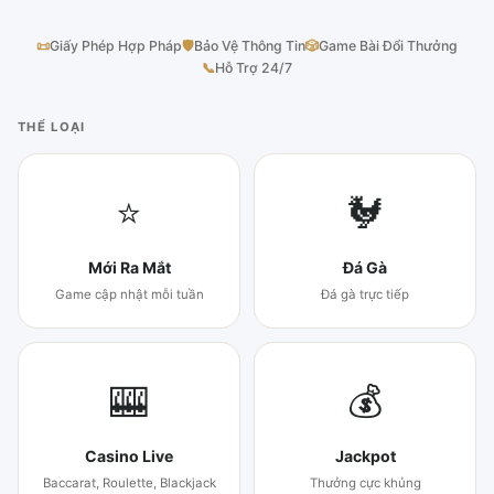
📜
Giấy Phép Hợp Pháp
🛡
Bảo Vệ Thông Tin
🎲
Game Bài Đổi Thưởng
📞
Hỗ Trợ 24/7
THỂ LOẠI
⭐
🐓
Mới Ra Mắt
Đá Gà
Game cập nhật mỗi tuần
Đá gà trực tiếp
🎰
💰
Casino Live
Jackpot
Baccarat, Roulette, Blackjack
Thưởng cực khủng