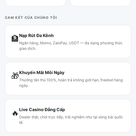
CAM KẾT CỦA CHÚNG TÔI
Nạp Rút Đa Kênh
🏦
Ngân hàng, Momo, ZaloPay, USDT — đa dạng phương thức
giao dịch.
Khuyến Mãi Mỗi Ngày
🎁
Thưởng tân thủ 100%, hoàn trả không giới hạn, freebet hàng
ngày.
Live Casino Đẳng Cấp
🔥
Dealer thật, chơi trực tiếp, trải nghiệm như tại sòng bài quốc
tế.