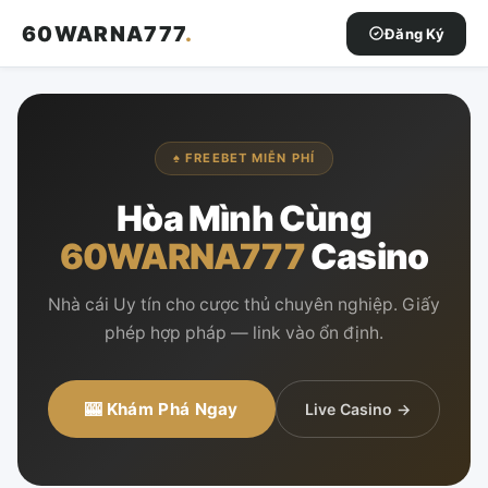
60WARNA777
.
Đăng Ký
♠ FREEBET MIỄN PHÍ
Hòa Mình Cùng
60WARNA777
Casino
Nhà cái Uy tín cho cược thủ chuyên nghiệp. Giấy
phép hợp pháp — link vào ổn định.
🎰 Khám Phá Ngay
Live Casino →