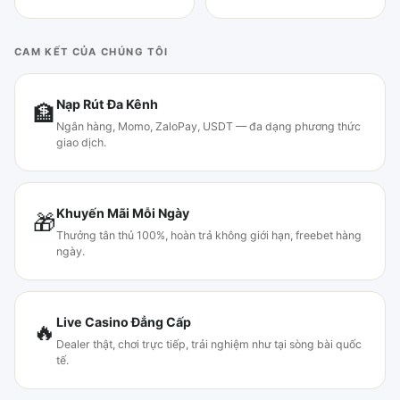
CAM KẾT CỦA CHÚNG TÔI
Nạp Rút Đa Kênh
🏦
Ngân hàng, Momo, ZaloPay, USDT — đa dạng phương thức
giao dịch.
Khuyến Mãi Mỗi Ngày
🎁
Thưởng tân thủ 100%, hoàn trả không giới hạn, freebet hàng
ngày.
Live Casino Đẳng Cấp
🔥
Dealer thật, chơi trực tiếp, trải nghiệm như tại sòng bài quốc
tế.