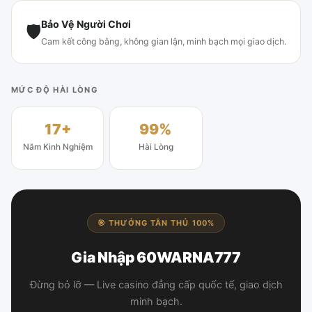
Bảo Vệ Người Chơi
🛡
Cam kết công bằng, không gian lận, minh bạch mọi giao dịch.
MỨC ĐỘ HÀI LÒNG
17+
99%
Năm Kinh Nghiệm
Hài Lòng
🎯 THƯỞNG TÂN THỦ 100%
Gia Nhập 60WARNA777
Đừng bỏ lỡ — Live casino đẳng cấp quốc tế, giao dịch
minh bạch.