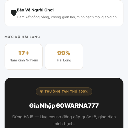
Bảo Vệ Người Chơi
🛡
Cam kết công bằng, không gian lận, minh bạch mọi giao dịch.
MỨC ĐỘ HÀI LÒNG
17+
99%
Năm Kinh Nghiệm
Hài Lòng
🎯 THƯỞNG TÂN THỦ 100%
Gia Nhập 60WARNA777
Đừng bỏ lỡ — Live casino đẳng cấp quốc tế, giao dịch
minh bạch.