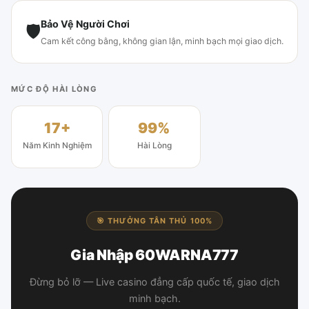
Bảo Vệ Người Chơi
🛡
Cam kết công bằng, không gian lận, minh bạch mọi giao dịch.
MỨC ĐỘ HÀI LÒNG
17+
99%
Năm Kinh Nghiệm
Hài Lòng
🎯 THƯỞNG TÂN THỦ 100%
Gia Nhập 60WARNA777
Đừng bỏ lỡ — Live casino đẳng cấp quốc tế, giao dịch
minh bạch.