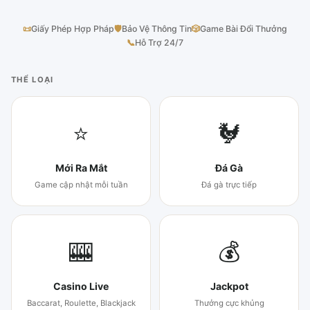
📜
Giấy Phép Hợp Pháp
🛡
Bảo Vệ Thông Tin
🎲
Game Bài Đổi Thưởng
📞
Hỗ Trợ 24/7
THỂ LOẠI
⭐
🐓
Mới Ra Mắt
Đá Gà
Game cập nhật mỗi tuần
Đá gà trực tiếp
🎰
💰
Casino Live
Jackpot
Baccarat, Roulette, Blackjack
Thưởng cực khủng