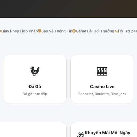

Giấy Phép Hợp Pháp
🛡
Bảo Vệ Thông Tin
🎲
Game Bài Đổi Thưởng
📞
Hỗ Trợ 24
🐓
🎰
Đá Gà
Casino Live
Đá gà trực tiếp
Baccarat, Roulette, Blackjack
Khuyến Mãi Mỗi Ngày
🎁