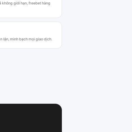
 không giới hạn, freebet hàng
 lận, minh bạch mọi giao dịch.