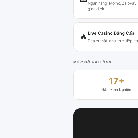
Ngân hàng, Momo, ZaloPay
giao dịch.
Live Casino Đẳng Cấp
🔥
Dealer thật, chơi trực tiếp, 
MỨC ĐỘ HÀI LÒNG
17+
Năm Kinh Nghiệm