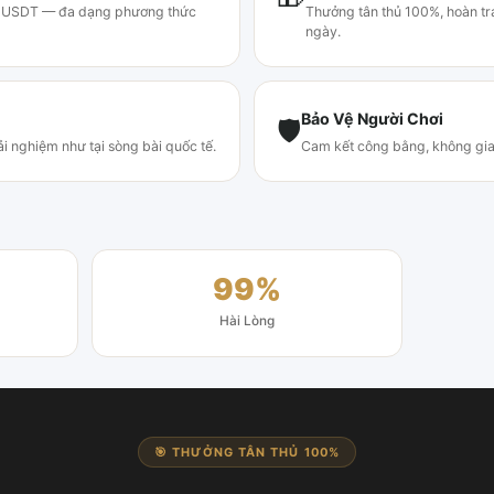
, USDT — đa dạng phương thức
Thưởng tân thủ 100%, hoàn trả
ngày.
Bảo Vệ Người Chơi
🛡
trải nghiệm như tại sòng bài quốc tế.
Cam kết công bằng, không gian
99%
Hài Lòng
🎯 THƯỞNG TÂN THỦ 100%