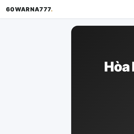
60WARNA777
.
Hòa