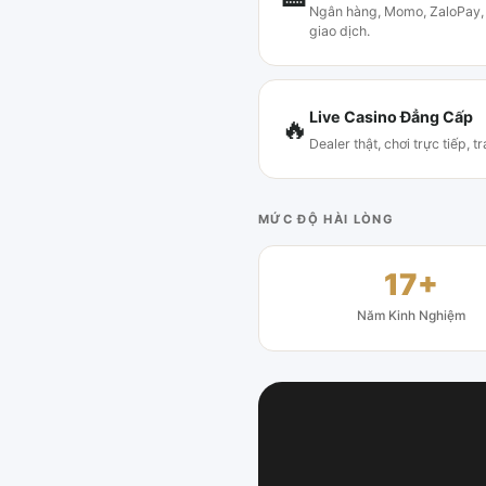
Ngân hàng, Momo, ZaloPay
giao dịch.
Live Casino Đẳng Cấp
🔥
Dealer thật, chơi trực tiếp, 
MỨC ĐỘ HÀI LÒNG
17+
Năm Kinh Nghiệm