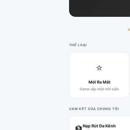

THỂ LOẠI
⭐
Mới Ra Mắt
Game cập nhật mỗi tuần
CAM KẾT CỦA CHÚNG TÔI
Nạp Rút Đa Kênh
🏦