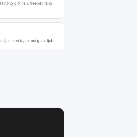
 không giới hạn, freebet hàng
 lận, minh bạch mọi giao dịch.