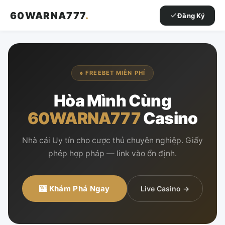
60WARNA777
.
Đăng Ký
♠ FREEBET MIỄN PHÍ
Hòa Mình Cùng
60WARNA777
Casino
Nhà cái Uy tín cho cược thủ chuyên nghiệp. Giấy
phép hợp pháp — link vào ổn định.
🎰 Khám Phá Ngay
Live Casino →