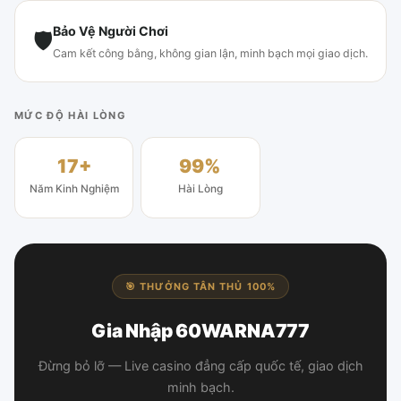
Bảo Vệ Người Chơi
🛡
Cam kết công bằng, không gian lận, minh bạch mọi giao dịch.
MỨC ĐỘ HÀI LÒNG
17+
99%
Năm Kinh Nghiệm
Hài Lòng
🎯 THƯỞNG TÂN THỦ 100%
Gia Nhập 60WARNA777
Đừng bỏ lỡ — Live casino đẳng cấp quốc tế, giao dịch
minh bạch.